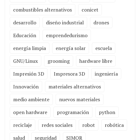
combustibles alternativos
conicet
desarrollo
diseño industrial
drones
Educación
emprendedurismo
energía limpia
energía solar
escuela
GNU/Linux
grooming
hardware libre
Impresión 3D
Impresora 3D
ingeniería
Innovación
materiales alternativos
medio ambiente
nuevos materiales
open hardware
programación
python
reciclaje
redes sociales
robot
robótica
salud
seguridad
SIMOR