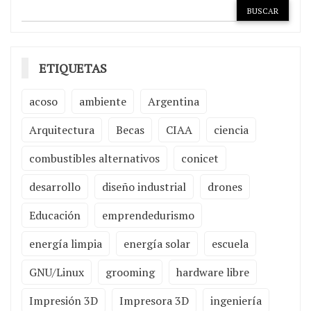
ETIQUETAS
acoso
ambiente
Argentina
Arquitectura
Becas
CIAA
ciencia
combustibles alternativos
conicet
desarrollo
diseño industrial
drones
Educación
emprendedurismo
energía limpia
energía solar
escuela
GNU/Linux
grooming
hardware libre
Impresión 3D
Impresora 3D
ingeniería