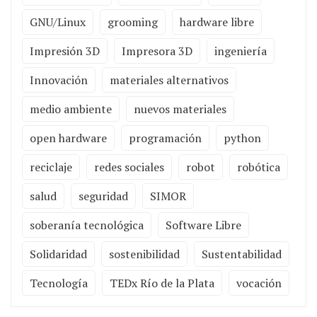
GNU/Linux
grooming
hardware libre
Impresión 3D
Impresora 3D
ingeniería
Innovación
materiales alternativos
medio ambiente
nuevos materiales
open hardware
programación
python
reciclaje
redes sociales
robot
robótica
salud
seguridad
SIMOR
soberanía tecnológica
Software Libre
Solidaridad
sostenibilidad
Sustentabilidad
Tecnología
TEDx Río de la Plata
vocación