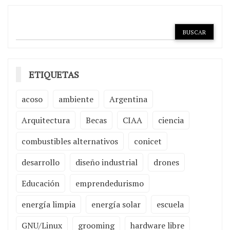
ETIQUETAS
acoso
ambiente
Argentina
Arquitectura
Becas
CIAA
ciencia
combustibles alternativos
conicet
desarrollo
diseño industrial
drones
Educación
emprendedurismo
energía limpia
energía solar
escuela
GNU/Linux
grooming
hardware libre