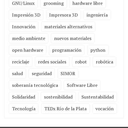
GNU/Linux
grooming
hardware libre
Impresión 3D
Impresora 3D
ingeniería
Innovación
materiales alternativos
medio ambiente
nuevos materiales
open hardware
programación
python
reciclaje
redes sociales
robot
robótica
salud
seguridad
SIMOR
soberanía tecnológica
Software Libre
Solidaridad
sostenibilidad
Sustentabilidad
Tecnología
TEDx Río de la Plata
vocación