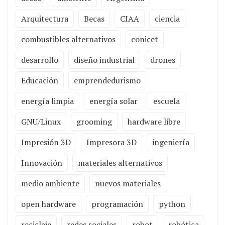
Arquitectura
Becas
CIAA
ciencia
combustibles alternativos
conicet
desarrollo
diseño industrial
drones
Educación
emprendedurismo
energía limpia
energía solar
escuela
GNU/Linux
grooming
hardware libre
Impresión 3D
Impresora 3D
ingeniería
Innovación
materiales alternativos
medio ambiente
nuevos materiales
open hardware
programación
python
reciclaje
redes sociales
robot
robótica