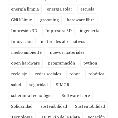
energía limpia
energía solar
escuela
GNU/Linux
grooming
hardware libre
Impresión 3D
Impresora 3D
ingeniería
Innovación
materiales alternativos
medio ambiente
nuevos materiales
open hardware
programación
python
reciclaje
redes sociales
robot
robótica
salud
seguridad
SIMOR
soberanía tecnológica
Software Libre
Solidaridad
sostenibilidad
Sustentabilidad
Tecnología
TEDx Río de la Plata
vocación