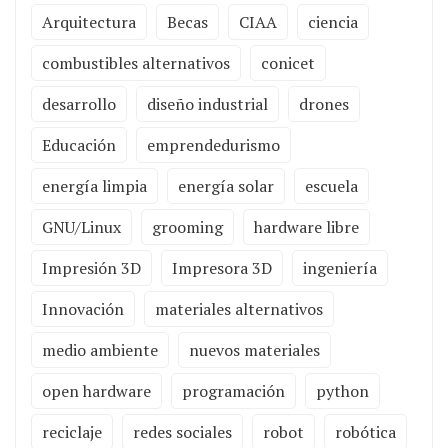
Arquitectura
Becas
CIAA
ciencia
combustibles alternativos
conicet
desarrollo
diseño industrial
drones
Educación
emprendedurismo
energía limpia
energía solar
escuela
GNU/Linux
grooming
hardware libre
Impresión 3D
Impresora 3D
ingeniería
Innovación
materiales alternativos
medio ambiente
nuevos materiales
open hardware
programación
python
reciclaje
redes sociales
robot
robótica