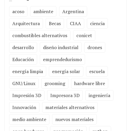
acoso
ambiente
Argentina
Arquitectura
Becas
CIAA
ciencia
combustibles alternativos
conicet
desarrollo
diseño industrial
drones
Educación
emprendedurismo
energía limpia
energía solar
escuela
GNU/Linux
grooming
hardware libre
Impresión 3D
Impresora 3D
ingeniería
Innovación
materiales alternativos
medio ambiente
nuevos materiales