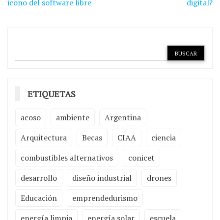
de
icono del software libre
digital?
entradas
ETIQUETAS
acoso
ambiente
Argentina
Arquitectura
Becas
CIAA
ciencia
combustibles alternativos
conicet
desarrollo
diseño industrial
drones
Educación
emprendedurismo
energía limpia
energía solar
escuela