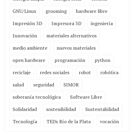
GNU/Linux
grooming
hardware libre
Impresión 3D
Impresora 3D
ingeniería
Innovación
materiales alternativos
medio ambiente
nuevos materiales
open hardware
programación
python
reciclaje
redes sociales
robot
robótica
salud
seguridad
SIMOR
soberanía tecnológica
Software Libre
Solidaridad
sostenibilidad
Sustentabilidad
Tecnología
TEDx Río de la Plata
vocación