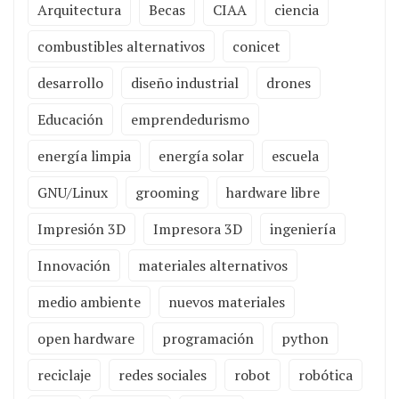
Arquitectura
Becas
CIAA
ciencia
combustibles alternativos
conicet
desarrollo
diseño industrial
drones
Educación
emprendedurismo
energía limpia
energía solar
escuela
GNU/Linux
grooming
hardware libre
Impresión 3D
Impresora 3D
ingeniería
Innovación
materiales alternativos
medio ambiente
nuevos materiales
open hardware
programación
python
reciclaje
redes sociales
robot
robótica