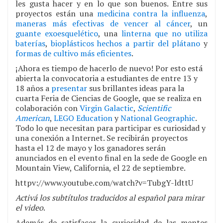
les gusta hacer y en lo que son buenos. Entre sus
proyectos están una
medicina contra la influenza
,
maneras más efectivas de vencer al cáncer
, un
guante exoesquelético
, una
linterna que no utiliza
baterías
,
bioplásticos hechos a partir del plátano
y
formas de cultivo más eficientes
.
¡Ahora es tiempo de hacerlo de nuevo! Por esto está
abierta la convocatoria a estudiantes de entre 13 y
18 años a
presentar
sus brillantes ideas para la
cuarta Feria de Ciencias de Google, que se realiza en
colaboración con
Virgin Galactic
,
Scientific
American
,
LEGO Education
y
National Geographic
.
Todo lo que necesitan para participar es curiosidad y
una conexión a Internet. Se recibirán proyectos
hasta el 12 de mayo y los ganadores serán
anunciados en el evento final en la sede de Google en
Mountain View, California, el 22 de septiembre.
httpv://www.youtube.com/watch?v=TubgY-ldttU
Activá los subtítulos traducidos al español para mirar
el video
.
Además de satisfacer la curiosidad de las mentes