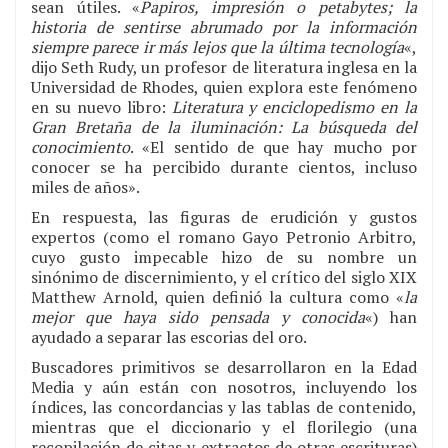
sean útiles. «
Papiros, impresión o petabytes; la
historia de sentirse abrumado por la información
siempre parece ir más lejos que la última tecnología
«,
dijo Seth Rudy, un profesor de literatura inglesa en la
Universidad de Rhodes, quien explora este fenómeno
en su nuevo libro:
Literatura y enciclopedismo en la
Gran Bretaña de la iluminación: La búsqueda del
conocimiento
. «El sentido de que hay mucho por
conocer se ha percibido durante cientos, incluso
miles de años».
En respuesta, las figuras de erudición y gustos
expertos (como el romano Gayo Petronio Arbitro,
cuyo gusto impecable hizo de su nombre un
sinónimo de discernimiento, y el crítico del siglo XIX
Matthew Arnold, quien definió la cultura como «
la
mejor que haya sido pensada y conocida
«) han
ayudado a separar las escorias del oro.
Buscadores primitivos se desarrollaron en la Edad
Media y aún están con nosotros, incluyendo los
índices, las concordancias y las tablas de contenido,
mientras que el diccionario y el florilegio (una
recopilación de citas y extractos de otras escrituras)