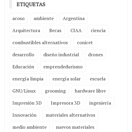
ETIQUETAS
acoso
ambiente
Argentina
Arquitectura
Becas
CIAA
ciencia
combustibles alternativos
conicet
desarrollo
diseño industrial
drones
Educación
emprendedurismo
energía limpia
energía solar
escuela
GNU/Linux
grooming
hardware libre
Impresión 3D
Impresora 3D
ingeniería
Innovación
materiales alternativos
medio ambiente
nuevos materiales