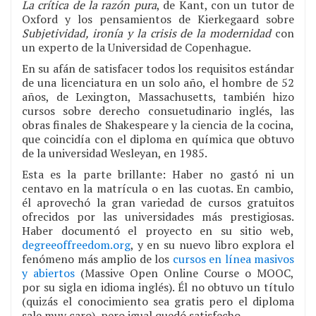
La crítica de la razón pura
, de Kant, con un tutor de
Oxford y los pensamientos de Kierkegaard sobre
Subjetividad, ironía y la crisis de la modernidad
con
un experto de la Universidad de Copenhague.
En su afán de satisfacer todos los requisitos estándar
de una licenciatura en un solo año, el hombre de 52
años, de Lexington, Massachusetts, también hizo
cursos sobre derecho consuetudinario inglés, las
obras finales de Shakespeare y la ciencia de la cocina,
que coincidía con el diploma en química que obtuvo
de la universidad Wesleyan, en 1985.
Esta es la parte brillante: Haber no gastó ni un
centavo en la matrícula o en las cuotas. En cambio,
él aprovechó la gran variedad de cursos gratuitos
ofrecidos por las universidades más prestigiosas.
Haber documentó el proyecto en su sitio web,
degreeoffreedom.org
, y en su nuevo libro explora el
fenómeno más amplio de los
cursos en línea masivos
y abiertos
(Massive Open Online Course o MOOC,
por su sigla en idioma inglés). Él no obtuvo un título
(quizás el conocimiento sea gratis pero el diploma
sale muy caro), pero igual quedó satisfecho.