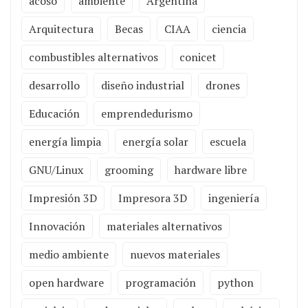
acoso
ambiente
Argentina
Arquitectura
Becas
CIAA
ciencia
combustibles alternativos
conicet
desarrollo
diseño industrial
drones
Educación
emprendedurismo
energía limpia
energía solar
escuela
GNU/Linux
grooming
hardware libre
Impresión 3D
Impresora 3D
ingeniería
Innovación
materiales alternativos
medio ambiente
nuevos materiales
open hardware
programación
python