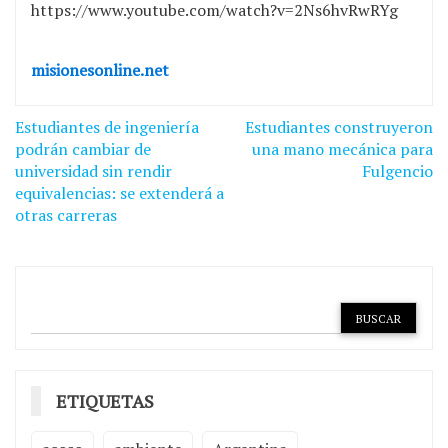
https://www.youtube.com/watch?v=2Ns6hvRwRYg
misionesonline.net
Navegación
Estudiantes de ingeniería
Estudiantes construyeron
de
podrán cambiar de
una mano mecánica para
universidad sin rendir
Fulgencio
entradas
equivalencias: se extenderá a
otras carreras
ETIQUETAS