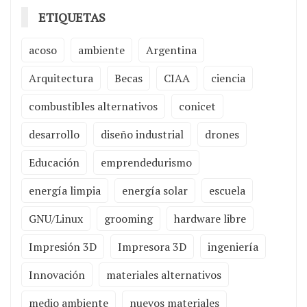
ETIQUETAS
acoso
ambiente
Argentina
Arquitectura
Becas
CIAA
ciencia
combustibles alternativos
conicet
desarrollo
diseño industrial
drones
Educación
emprendedurismo
energía limpia
energía solar
escuela
GNU/Linux
grooming
hardware libre
Impresión 3D
Impresora 3D
ingeniería
Innovación
materiales alternativos
medio ambiente
nuevos materiales