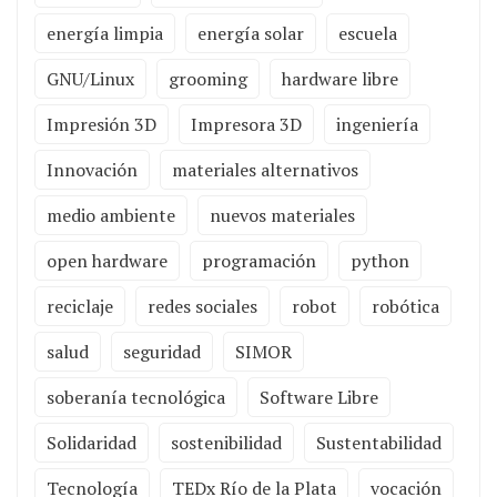
energía limpia
energía solar
escuela
GNU/Linux
grooming
hardware libre
Impresión 3D
Impresora 3D
ingeniería
Innovación
materiales alternativos
medio ambiente
nuevos materiales
open hardware
programación
python
reciclaje
redes sociales
robot
robótica
salud
seguridad
SIMOR
soberanía tecnológica
Software Libre
Solidaridad
sostenibilidad
Sustentabilidad
Tecnología
TEDx Río de la Plata
vocación