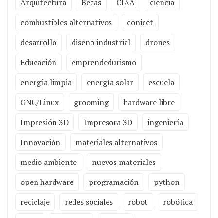
Arquitectura
Becas
CIAA
ciencia
combustibles alternativos
conicet
desarrollo
diseño industrial
drones
Educación
emprendedurismo
energía limpia
energía solar
escuela
GNU/Linux
grooming
hardware libre
Impresión 3D
Impresora 3D
ingeniería
Innovación
materiales alternativos
medio ambiente
nuevos materiales
open hardware
programación
python
reciclaje
redes sociales
robot
robótica