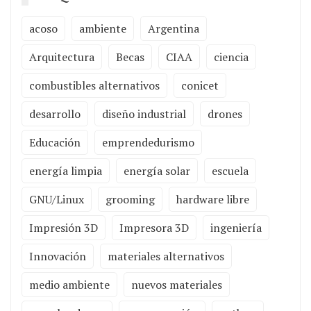
acoso
ambiente
Argentina
Arquitectura
Becas
CIAA
ciencia
combustibles alternativos
conicet
desarrollo
diseño industrial
drones
Educación
emprendedurismo
energía limpia
energía solar
escuela
GNU/Linux
grooming
hardware libre
Impresión 3D
Impresora 3D
ingeniería
Innovación
materiales alternativos
medio ambiente
nuevos materiales