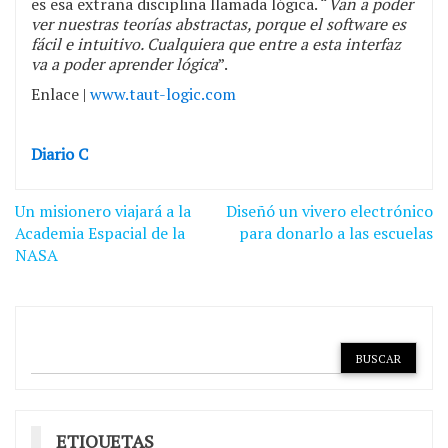
es esa extraña disciplina llamada lógica. “
Van a poder
ver nuestras teorías abstractas, porque el software es
fácil e intuitivo. Cualquiera que entre a esta interfaz
va a poder aprender lógica
”.
Enlace |
www.taut-logic.com
Diario C
Navegación
Un misionero viajará a la
Diseñó un vivero electrónico
de
Academia Espacial de la
para donarlo a las escuelas
NASA
entradas
ETIQUETAS