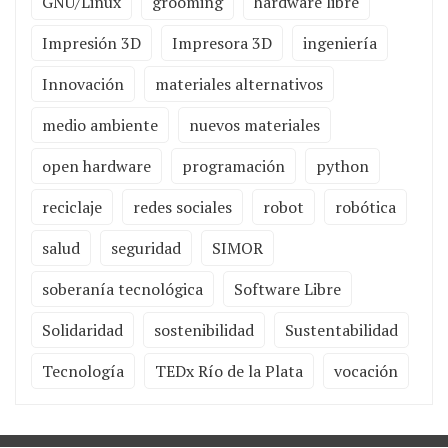
GNU/Linux
grooming
hardware libre
Impresión 3D
Impresora 3D
ingeniería
Innovación
materiales alternativos
medio ambiente
nuevos materiales
open hardware
programación
python
reciclaje
redes sociales
robot
robótica
salud
seguridad
SIMOR
soberanía tecnológica
Software Libre
Solidaridad
sostenibilidad
Sustentabilidad
Tecnología
TEDx Río de la Plata
vocación