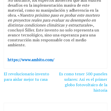
No obstante, los expertos advierten que aún existen
desafíos en la implementación masiva de este
material, como su manipulación y adherencia en la
obra. «
Nuestro próximo paso es probar este mortero
en proyectos reales para evaluar su desempeño en
distintas condiciones climáticas y estructurales
«,
concluyó Šiller. Este invento no solo representa un
avance tecnológico, sino una esperanza para una
construcción más responsable con el medio
ambiente.
https://www.ambito.com/
Navegación
El revolucionario invento
Es como tener 500 paneles
de
para aislar mejor tu casa
solares: Así es el primer
globo fotovoltaico de la
entradas
historia