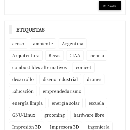
ETIQUETAS
acoso
ambiente
Argentina
Arquitectura
Becas
CIAA
ciencia
combustibles alternativos
conicet
desarrollo
diseño industrial
drones
Educación
emprendedurismo
energía limpia
energía solar
escuela
GNU/Linux
grooming
hardware libre
Impresión 3D
Impresora 3D
ingeniería