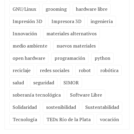
GNU/Linux
grooming
hardware libre
Impresión 3D
Impresora 3D
ingeniería
Innovación
materiales alternativos
medio ambiente
nuevos materiales
open hardware
programación
python
reciclaje
redes sociales
robot
robótica
salud
seguridad
SIMOR
soberanía tecnológica
Software Libre
Solidaridad
sostenibilidad
Sustentabilidad
Tecnología
TEDx Río de la Plata
vocación