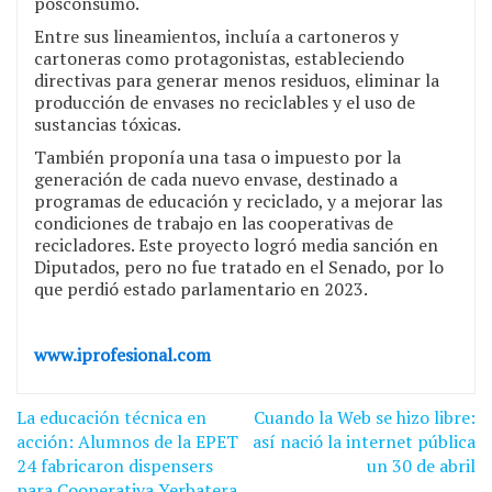
posconsumo.
Entre sus lineamientos, incluía a cartoneros y
cartoneras como protagonistas, estableciendo
directivas para generar menos residuos, eliminar la
producción de envases no reciclables y el uso de
sustancias tóxicas.
También proponía una tasa o impuesto por la
generación de cada nuevo envase, destinado a
programas de educación y reciclado, y a mejorar las
condiciones de trabajo en las cooperativas de
recicladores. Este proyecto logró media sanción en
Diputados, pero no fue tratado en el Senado, por lo
que perdió estado parlamentario en 2023.
www.iprofesional.com
Navegación
La educación técnica en
Cuando la Web se hizo libre:
de
acción: Alumnos de la EPET
así nació la internet pública
24 fabricaron dispensers
un 30 de abril
entradas
para Cooperativa Yerbatera