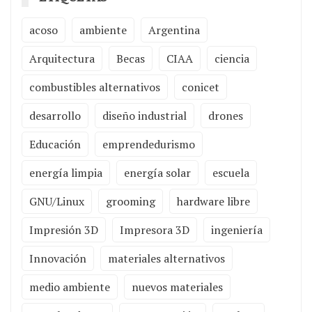
acoso
ambiente
Argentina
Arquitectura
Becas
CIAA
ciencia
combustibles alternativos
conicet
desarrollo
diseño industrial
drones
Educación
emprendedurismo
energía limpia
energía solar
escuela
GNU/Linux
grooming
hardware libre
Impresión 3D
Impresora 3D
ingeniería
Innovación
materiales alternativos
medio ambiente
nuevos materiales