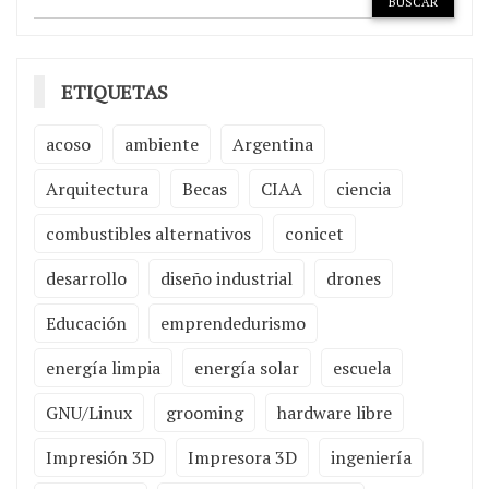
ETIQUETAS
acoso
ambiente
Argentina
Arquitectura
Becas
CIAA
ciencia
combustibles alternativos
conicet
desarrollo
diseño industrial
drones
Educación
emprendedurismo
energía limpia
energía solar
escuela
GNU/Linux
grooming
hardware libre
Impresión 3D
Impresora 3D
ingeniería