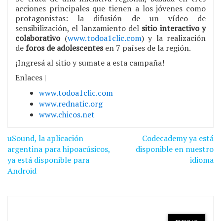
acciones principales que tienen a los jóvenes como
protagonistas: la difusión de un vídeo de
sensibilización, el lanzamiento del
sitio interactivo y
colaborativo
(
www.todoa1clic.com
) y la realización
de
foros de adolescentes
en 7 países de la región.
¡Ingresá al sitio y sumate a esta campaña!
Enlaces |
www.todoa1clic.com
www.rednatic.org
www.chicos.net
Navegación
uSound, la aplicación
Codecademy ya está
de
argentina para hipoacúsicos,
disponible en nuestro
ya está disponible para
idioma
entradas
Android