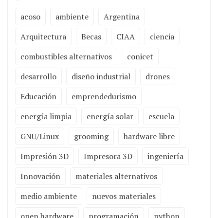
acoso
ambiente
Argentina
Arquitectura
Becas
CIAA
ciencia
combustibles alternativos
conicet
desarrollo
diseño industrial
drones
Educación
emprendedurismo
energía limpia
energía solar
escuela
GNU/Linux
grooming
hardware libre
Impresión 3D
Impresora 3D
ingeniería
Innovación
materiales alternativos
medio ambiente
nuevos materiales
open hardware
programación
python