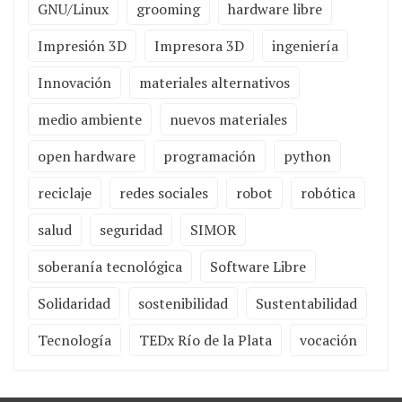
GNU/Linux
grooming
hardware libre
Impresión 3D
Impresora 3D
ingeniería
Innovación
materiales alternativos
medio ambiente
nuevos materiales
open hardware
programación
python
reciclaje
redes sociales
robot
robótica
salud
seguridad
SIMOR
soberanía tecnológica
Software Libre
Solidaridad
sostenibilidad
Sustentabilidad
Tecnología
TEDx Río de la Plata
vocación