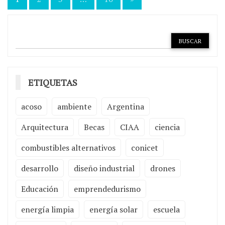
Paginación
de
entradas
ETIQUETAS
acoso
ambiente
Argentina
Arquitectura
Becas
CIAA
ciencia
combustibles alternativos
conicet
desarrollo
diseño industrial
drones
Educación
emprendedurismo
energía limpia
energía solar
escuela