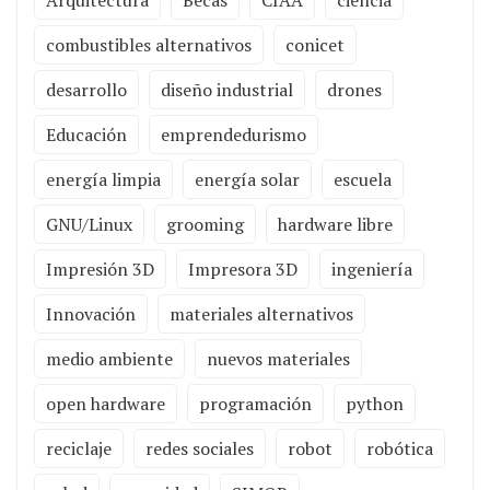
Arquitectura
Becas
CIAA
ciencia
combustibles alternativos
conicet
desarrollo
diseño industrial
drones
Educación
emprendedurismo
energía limpia
energía solar
escuela
GNU/Linux
grooming
hardware libre
Impresión 3D
Impresora 3D
ingeniería
Innovación
materiales alternativos
medio ambiente
nuevos materiales
open hardware
programación
python
reciclaje
redes sociales
robot
robótica