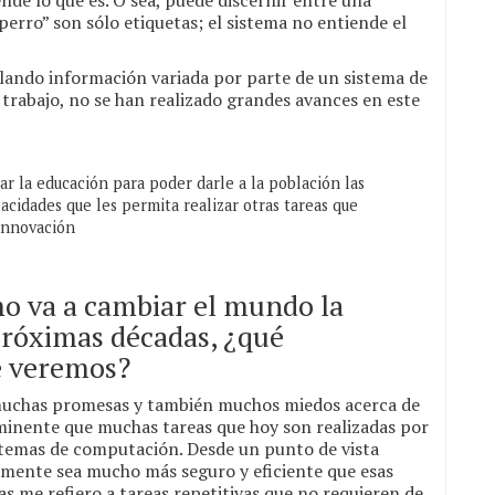
nde lo que es. O sea, puede discernir entre una
perro” son sólo etiquetas; el sistema no entiende el
lando información variada por parte de un sistema de
rabajo, no se han realizado grandes avances en este
r la educación para poder darle a la población las
acidades que les permita realizar otras tareas que
innovación
mo va a cambiar el mundo la
s próximas décadas, ¿qué
e veremos?
 muchas promesas y también muchos miedos acerca de
inminente que muchas tareas que hoy son realizadas por
istemas de computación. Desde un punto de vista
mente sea mucho más seguro y eficiente que esas
as me refiero a tareas repetitivas que no requieren de