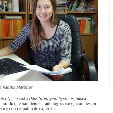
a Vanina Martínez
atch”
, la revista
IEEE Intelligent Systems,
busca
l mundo que han demostrado logros excepcionales en
acto y con respaldo de expertos.