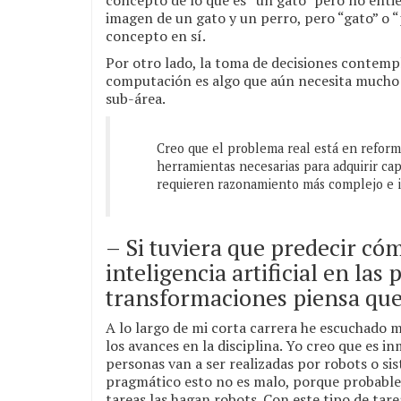
concepto de lo que es “un gato” pero no entie
imagen de un gato y un perro, pero “gato” o “
concepto en sí.
Por otro lado, la toma de decisiones contemp
computación es algo que aún necesita mucho t
sub-área.
Creo que el problema real está en reforma
herramientas necesarias para adquirir cap
requieren razonamiento más complejo e 
– Si tuviera que predecir có
inteligencia artificial en la
transformaciones piensa qu
A lo largo de mi corta carrera he escuchado
los avances en la disciplina. Yo creo que es 
personas van a ser realizadas por robots o s
pragmático esto no es malo, porque probable
tareas las hagan robots. Con este tipo de tare