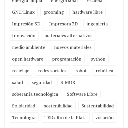
energía limpia
energía solar
escuela
GNU/Linux
grooming
hardware libre
Impresión 3D
Impresora 3D
ingeniería
Innovación
materiales alternativos
medio ambiente
nuevos materiales
open hardware
programación
python
reciclaje
redes sociales
robot
robótica
salud
seguridad
SIMOR
soberanía tecnológica
Software Libre
Solidaridad
sostenibilidad
Sustentabilidad
Tecnología
TEDx Río de la Plata
vocación