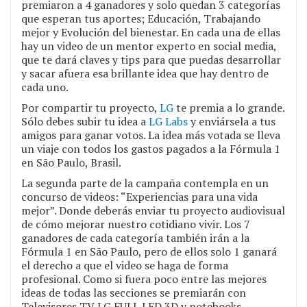
premiaron a 4 ganadores y solo quedan 3 categorías
que esperan tus aportes; Educación, Trabajando
mejor y Evolución del bienestar. En cada una de ellas
hay un video de un mentor experto en social media,
que te dará claves y tips para que puedas desarrollar
y sacar afuera esa brillante idea que hay dentro de
cada uno.
Por compartir tu proyecto,
LG
te premia a lo grande.
Sólo debes subir tu idea a
LG Labs
y enviársela a tus
amigos para ganar votos. La idea más votada se lleva
un viaje con todos los gastos pagados a la Fórmula 1
en São Paulo, Brasil.
La segunda parte de la campaña contempla en un
concurso de videos: “Experiencias para una vida
mejor”. Donde deberás enviar tu proyecto audiovisual
de cómo mejorar nuestro cotidiano vivir. Los 7
ganadores de cada categoría también irán a la
Fórmula 1 en São Paulo, pero de ellos solo 1 ganará
el derecho a que el video se haga de forma
profesional. Como si fuera poco entre las mejores
ideas de todas las secciones se premiarán con
Televisores TV LG FULL LED 3D y notebooks.