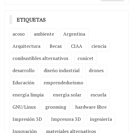
ETIQUETAS
acoso
ambiente
Argentina
Arquitectura
Becas
CIAA
ciencia
combustibles alternativos
conicet
desarrollo
diseño industrial
drones
Educación
emprendedurismo
energía limpia
energía solar
escuela
GNU/Linux
grooming
hardware libre
Impresión 3D
Impresora 3D
ingeniería
Innovación
materiales alternativos