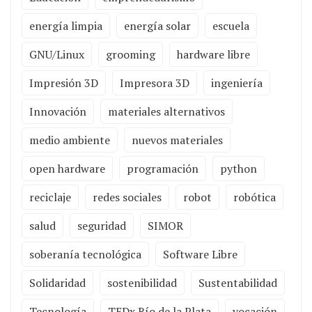
energía limpia
energía solar
escuela
GNU/Linux
grooming
hardware libre
Impresión 3D
Impresora 3D
ingeniería
Innovación
materiales alternativos
medio ambiente
nuevos materiales
open hardware
programación
python
reciclaje
redes sociales
robot
robótica
salud
seguridad
SIMOR
soberanía tecnológica
Software Libre
Solidaridad
sostenibilidad
Sustentabilidad
Tecnología
TEDx Río de la Plata
vocación