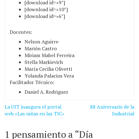
[download id=»9″]
[download id=»10″]
[download id=»6″]
Docentes:
Nelson Aguirre
Marión Castro
Miriam Mabel Ferreira
Stella Markievich
María Cecilia Olivetti
Yolanda Palacios Vera
Facilitador Técnico:
Daniel A. Rodriguez
Navegación
La UIT inaugura el portal
88 Aniversario de la
de
web «Las niñas en las TIC»
Industrial
entradas
1 pensamiento a “
Día