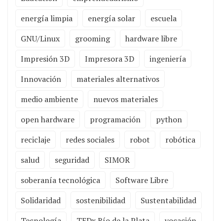
energía limpia
energía solar
escuela
GNU/Linux
grooming
hardware libre
Impresión 3D
Impresora 3D
ingeniería
Innovación
materiales alternativos
medio ambiente
nuevos materiales
open hardware
programación
python
reciclaje
redes sociales
robot
robótica
salud
seguridad
SIMOR
soberanía tecnológica
Software Libre
Solidaridad
sostenibilidad
Sustentabilidad
Tecnología
TEDx Río de la Plata
vocación