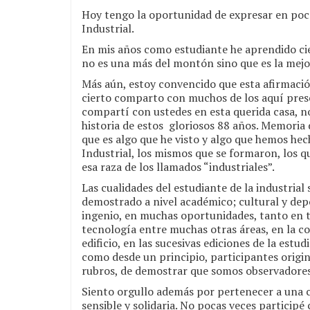
Hoy tengo la oportunidad de expresar en pocas 
Industrial.
En mis años como estudiante he aprendido cie
no es una más del montón sino que es la mejo
Más aún, estoy convencido que esta afirmaci
cierto comparto con muchos de los aquí presen
compartí con ustedes en esta querida casa, n
historia de estos gloriosos 88 años. Memoria 
que es algo que he visto y algo que hemos he
Industrial, los mismos que se formaron, los q
esa raza de los llamados “industriales”.
Las cualidades del estudiante de la industrial
demostrado a nivel académico; cultural y depo
ingenio, en muchas oportunidades, tanto en 
tecnología entre muchas otras áreas, en la c
edificio, en las sucesivas ediciones de la es
como desde un principio, participantes origin
rubros, de demostrar que somos observadores y
Siento orgullo además por pertenecer a una 
sensible y solidaria. No pocas veces particip