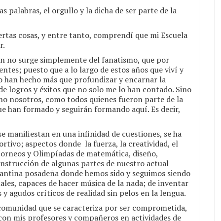
palabras, el orgullo y la dicha de ser parte de la
rtas cosas, y entre tanto, comprendí que mi Escuela
r.
ón no surge simplemente del fanatismo, que por
tes; puesto que a lo largo de estos años que viví y
o han hecho más que profundizar y encarnar la
de logros y éxitos que no solo me lo han contado. Sino
cho nosotros, como todos quienes fueron parte de la
ue han formado y seguirán formando aquí. Es decir,
 se manifiestan en una infinidad de cuestiones, se ha
rtivo; aspectos donde la fuerza, la creatividad, el
torneos y Olimpíadas de matemática, diseño,
onstrucción de algunas partes de nuestro actual
tudiantina posadeña donde hemos sido y seguimos siendo
ales, capaces de hacer música de la nada; de inventar
 agudos críticos de realidad sin pelos en la lengua.
comunidad que se caracteriza por ser comprometida,
é con mis profesores y compañeros en actividades de